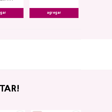
egar
agregar
TAR!