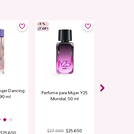
-
5 %
¡TOP!
ujer Dancing
Perfume para Mujer Y25
 90 ml
Mundial​, 50 ml
$
27
.
000
$
25
.
650
$
25
.
650