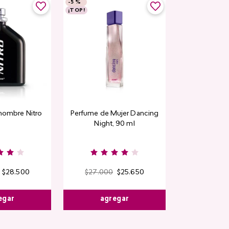
-
5 %
-
5 %
¡TOP!
Rubor en polvo
hombre Nitro
Perfume de Mujer Dancing
CyPl
Night, 90 ml
$
9000
Kiss & B
$
28
.
500
$
27
.
000
$
25
.
650
egar
agregar
agre