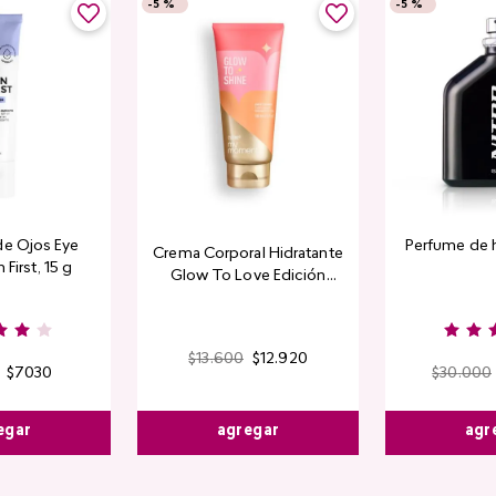
-
5 %
-
5 %
de Ojos Eye
Perfume de 
Crema Corporal Hidratante
 First, 15 g
Glow To Love Edición
Limitada
$
13
.
600
$
12
.
920
$
7030
$
30
.
000
agregar
egar
agr