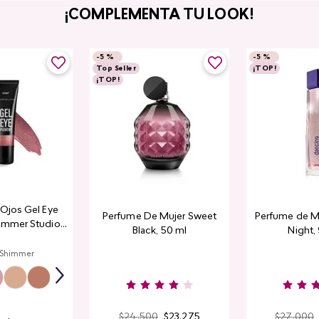
¡COMPLEMENTA TU LOOK!
-
5 %
-
5 %
Top Seller
¡TOP!
¡TOP!
a Ojos Gel Eye
Perfume De Mujer Sweet
Perfume de M
immer Studio
Black, 50 ml
Night,
ook
 Shimmer
$
24
.
500
$
23
.
275
$
27
.
000