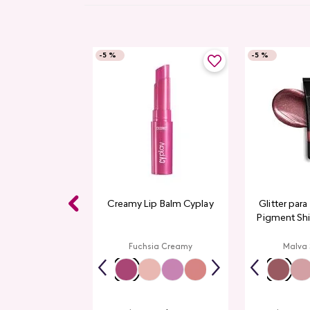
-
5 %
-
5 %
Gloss CyPlay
Creamy Lip Balm Cyplay
Glitter par
Pigment Sh
L
rmelon
Fuchsia Creamy
Malva