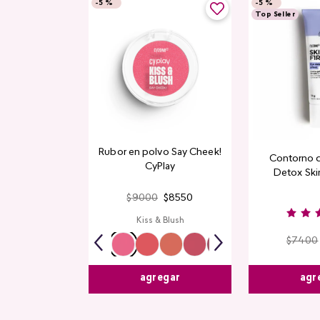
-
5 %
-
5 %
Top Seller
Rubor en polvo Say Cheek!
Contorno 
CyPlay
Detox Skin
$
9000
$
8550
Kiss & Blush
$
7400
agr
agregar