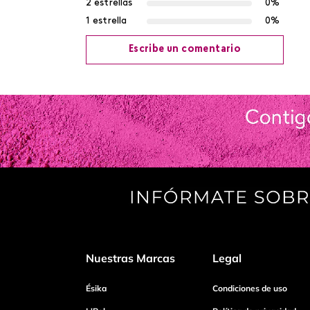
2 estrellas
0%
1 estrella
0%
Escribe un comentario
Agregar comentario
Título
Califica el producto de 1 a 5 estrellas
Tu nombre
Nuestras Marcas
Legal
Dirección de email
Ésika
Condiciones de uso