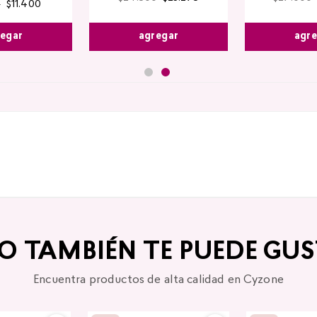
0
$
11
.
400
agregar
agr
egar
TO TAMBIÉN TE PUEDE GUS
Encuentra productos de alta calidad en Cyzone