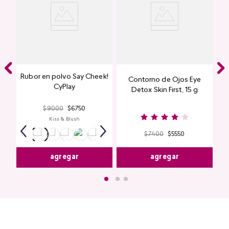
Rubor en polvo Say Cheek!
Contorno de Ojos Eye
CyPlay
Detox Skin First, 15 g
$
9000
$
6750
Kiss & Blush
$
7400
$
5550
agregar
agregar