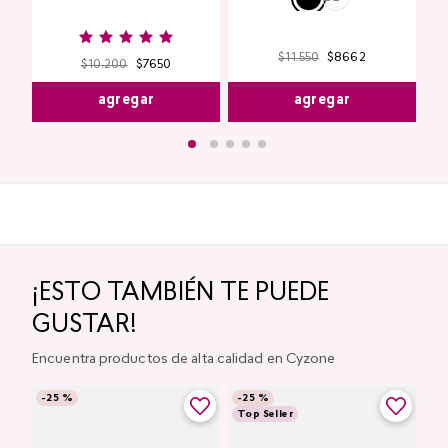
$
11
.
550
$
8662
$
10
.
200
$
7650
agregar
agregar
¡ESTO TAMBIÉN TE PUEDE
GUSTAR!
Encuentra productos de alta calidad en Cyzone
-
25 %
-
25 %
Top Seller