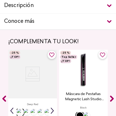
Descripción
Conoce más
¡COMPLEMENTA TU LOOK!
-
25 %
-
25 %
¡TOP!
Top Seller
¡TOP!
Labial Mate Studio Look
Máscara de Pestañas
Magnetic Lash Studio
Look
Deep Red
Black