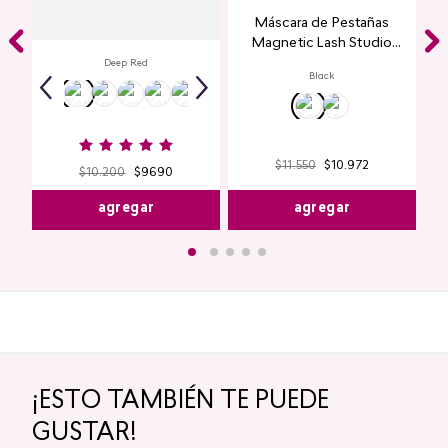
Labial Mate Studio Look
Máscara de Pestañas
Magnetic Lash Studio
Look
Deep Red
Black
$
11
.
550
$
10
.
972
$
10
.
200
$
9690
agregar
agregar
¡ESTO TAMBIÉN TE PUEDE
GUSTAR!