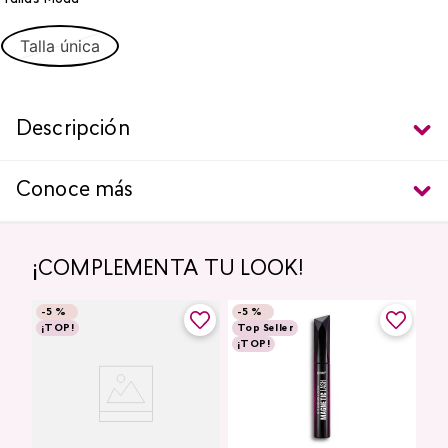
Talla única
Descripción
Conoce más
¡COMPLEMENTA TU LOOK!
-
5 %
-
5 %
¡TOP!
Top Seller
¡TOP!