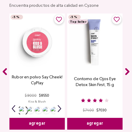
Encuentra productos de alta calidad en Cyzone
-
5 %
-
5 %
Top Seller
Rubor en polvo Say Cheek!
Contorno de Ojos Eye
CyPlay
Detox Skin First, 15 g
$
9000
$
8550
Kiss & Blush
$
7400
$
7030
agregar
agregar